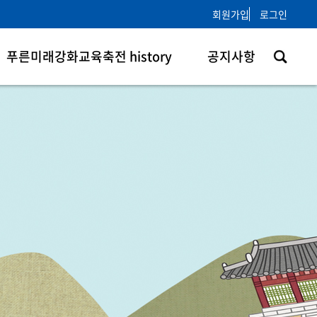
회원가입
로그인
푸른미래강화교육축전 history
공지사항