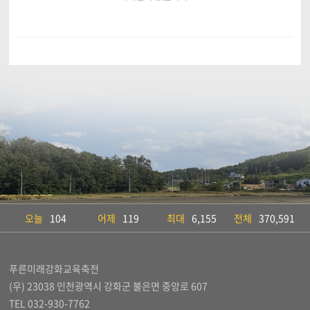
오늘
104
어제
119
최대
6,155
전체
370,591
푸른미래강화교육축전
(우) 23038 인천광역시 강화군 불은면 중앙로 607
TEL 032-930-7762