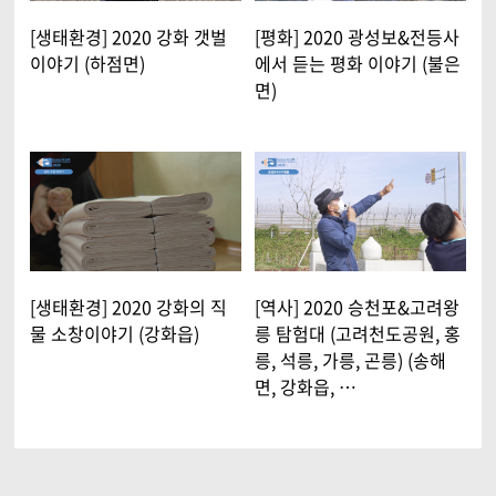
[생태환경] 2020 강화 갯벌
[평화] 2020 광성보&전등사
이야기 (하점면)
에서 듣는 평화 이야기 (불은
면)
[생태환경] 2020 강화의 직
[역사] 2020 승천포&고려왕
물 소창이야기 (강화읍)
릉 탐험대 (고려천도공원, 홍
릉, 석릉, 가릉, 곤릉) (송해
면, 강화읍, …