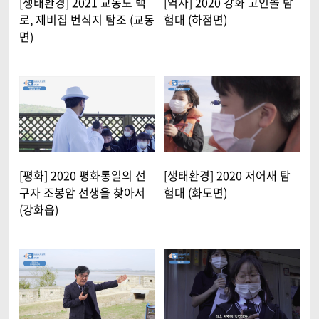
[생태환경] 2021 교동도 백
[역사] 2020 강화 고인돌 탐
로, 제비집 번식지 탐조 (교동
험대 (하점면)
면)
[평화] 2020 평화통일의 선
[생태환경] 2020 저어새 탐
구자 조봉암 선생을 찾아서
험대 (화도면)
(강화읍)