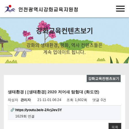
강화교육컨텐츠보기
강화의 생태환경, 평화, 역사 컨텐츠들은
계속 업데이트 됩니다.
강화교육컨텐츠보기
생태환경 | [생태환경] 2020 저어새 탐험대 (화도면)
작성자
관리자
21-11-01 06:24
조회
1,602회
댓글
0건
https://youtu.be/e-2ArjJev3Y
1629회 연결
목록