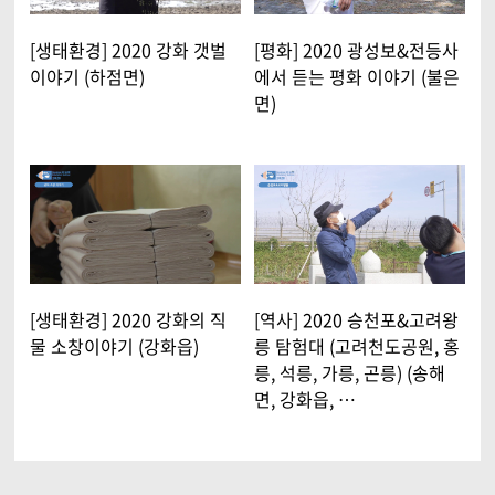
[생태환경] 2020 강화 갯벌
[평화] 2020 광성보&전등사
이야기 (하점면)
에서 듣는 평화 이야기 (불은
면)
[생태환경] 2020 강화의 직
[역사] 2020 승천포&고려왕
물 소창이야기 (강화읍)
릉 탐험대 (고려천도공원, 홍
릉, 석릉, 가릉, 곤릉) (송해
면, 강화읍, …