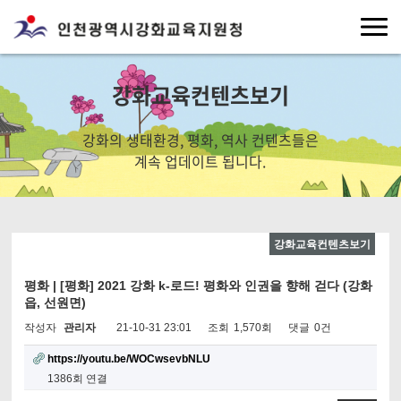
강화교육컨텐츠보기
강화의 생태환경, 평화, 역사 컨텐츠들은
계속 업데이트 됩니다.
강화교육컨텐츠보기
평화 | [평화] 2021 강화 k-로드! 평화와 인권을 향해 걷다 (강화
읍, 선원면)
작성자
관리자
21-10-31 23:01
조회
1,570회
댓글
0건
https://youtu.be/WOCwsevbNLU
1386회 연결