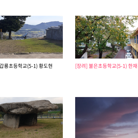
 갑룡초등학교(5-1) 황도현
[장려] 불은초등학교(5-1) 한