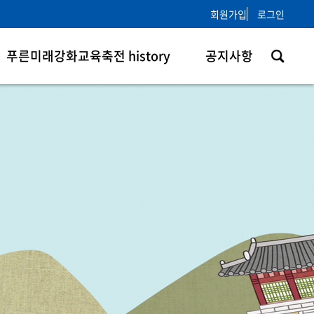
회원가입
로그인
푸른미래강화교육축전 history
공지사항