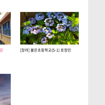
재강
[장려] 불은초등학교(5-1) 호정민