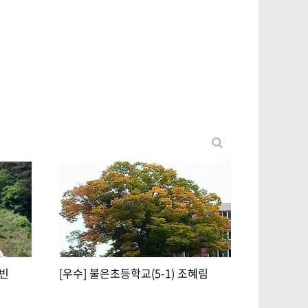
수빈
[우수] 불은초등학교(5-1) 조혜림