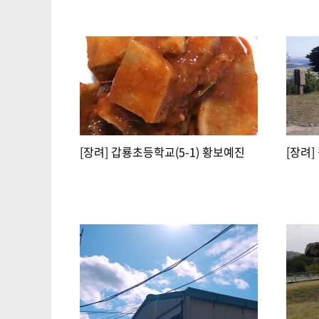
[장려] 갑룡초등학교(5-1) 황보예진
[장려]