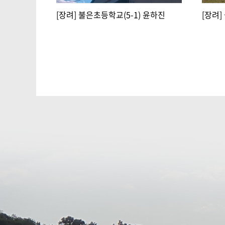
[장려] 불은초등학교(5-1) 윤하진
[장려]