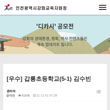
'디카시' 공모전
강화의 생태환경, 평화, 역사 컨텐츠들은
계속 업데이트 됩니다.
[우수] 갑룡초등학교(5-1) 김수빈
관리자
0건
816회
21-11-01 07:28